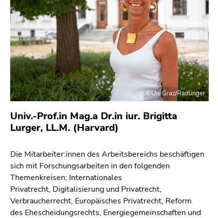
bestätigen
Sie diesen
Link.
Beginn
Zum
des
Inhalt
Seitenbereichs:
(Zugriffstaste
Seitenbereiche:
1)
Zur
©Uni Graz/Radlinger
Positionsanzeige
Univ.-Prof.in Mag.a Dr.in iur. Brigitta
(Zugriffstaste
Lurger, LL.M. (Harvard)
2)
Zur
Hauptnavigation
Die Mitarbeiter:innen des Arbeitsbereichs beschäftigen
(Zugriffstaste
sich mit Forschungsarbeiten in den folgenden
3)
Themenkreisen: Internationales
Zur
Privatrecht, Digitalisierung und Privatrecht,
Unternavigation
Verbraucherrecht, Europäisches Privatrecht, Reform
(Zugriffstaste
des Ehescheidungsrechts, Energiegemeinschaften und