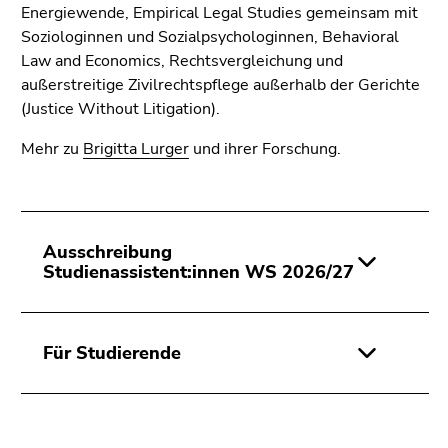
4)
Energiewende, Empirical Legal Studies gemeinsam mit
Zu
Soziologinnen und Sozialpsychologinnen, Behavioral
den
Law and Economics, Rechtsvergleichung und
Zusatzinformationen
außerstreitige Zivilrechtspflege außerhalb der Gerichte
(Zugriffstaste
(Justice Without Litigation).
5)
Mehr zu
Brigitta Lurger
und ihrer Forschung.
Zu
den
Seiteneinstellungen
(Benutzer/Sprache)
(Zugriffstaste
Ausschreibung
8)
Studienassistent:innen WS 2026/27
Zur
Suche
(Zugriffstaste
Für Studierende
9)
Ende
dieses