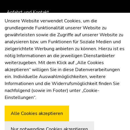
Anfahrt und Kontakt
Kommunikation und Öffentlichkeitsarbeit
Unsere Website verwendet Cookies, um die
grundlegende Funktionalität unserer Website zu
Moodle
gewährleisten sowie die Zugriffe auf unserer Website zu
UNIGRAZonline
analysieren bzw. um Funktionen für Soziale Medien und
Impressum
zielgerichtete Werbung anbieten zu können. Hierzu ist es
Datenschutzerklärung
nötig Informationen an die jeweiligen Dienstanbieter
Cookie-Einstellungen
weiterzugeben. Mit dem Klick auf „Alle Cookies
Barrierefreiheitserklärung
akzeptieren“ willigen Sie in diese Datenverarbeitungen
ein. Individuelle Auswahlmöglichkeiten, weitere
Informationen und die Widerrufsmöglichkeit finden Sie
nachfolgend (sowie im Footer) unter „Cookie-
Wetterstation
Uni Graz
Einstellungen“.
Alle Cookies akzeptieren
Nur notwendige Cookies akzeptieren