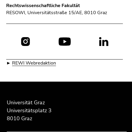
Rechtswissenschaftliche Fakultät
RESOWI, Universitätsstraße 15/AE, 8010 Graz
Social
Media:
►
REWI Webredaktion
Beginn
Ende
Ende
des
dieses
dieses
Seitenbereichs:
Seitenbereichs.
Seitenbereichs.
Universität Graz
Zusatzinformationen:
Zur
Zur
Universitätsplatz 3
Übersicht
Übersicht
8010 Graz
der
der
Seitenbereiche
Seitenbereiche