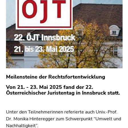
bestätigen
Sie diesen
Link.
Beginn
Zum
des
Inhalt
Seitenbereichs:
(Zugriffstaste
Seitenbereiche:
1)
Zur
Positionsanzeige
(Zugriffstaste
2)
Meilensteine der Rechtsfortentwicklung
Zur
Von 21. - 23. Mai 2025 fand der 22.
Hauptnavigation
Österreichischer Juristentag in Innsbruck statt.
(Zugriffstaste
3)
Zu
Unter den Teilnehmerinnen referierte auch Univ.-Prof.
den
Dr. Monika Hinteregger zum Schwerpunkt “Umwelt und
Zusatzinformationen
Nachhaltigkeit”.