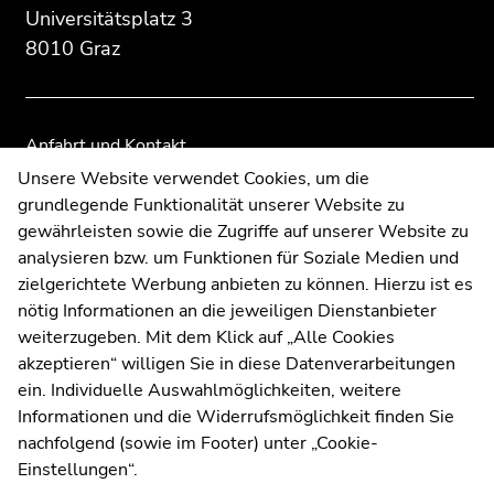
Zusatzinformationen:
Zur
Zur
Universitätsplatz 3
Übersicht
Übersicht
8010 Graz
der
der
Seitenbereiche
Seitenbereiche
Anfahrt und Kontakt
Kommunikation und Öffentlichkeitsarbeit
Unsere Website verwendet Cookies, um die
grundlegende Funktionalität unserer Website zu
Moodle
gewährleisten sowie die Zugriffe auf unserer Website zu
UNIGRAZonline
analysieren bzw. um Funktionen für Soziale Medien und
Impressum
zielgerichtete Werbung anbieten zu können. Hierzu ist es
Datenschutzerklärung
nötig Informationen an die jeweiligen Dienstanbieter
Cookie-Einstellungen
weiterzugeben. Mit dem Klick auf „Alle Cookies
Barrierefreiheitserklärung
akzeptieren“ willigen Sie in diese Datenverarbeitungen
ein. Individuelle Auswahlmöglichkeiten, weitere
Informationen und die Widerrufsmöglichkeit finden Sie
nachfolgend (sowie im Footer) unter „Cookie-
Wetterstation
Uni Graz
Einstellungen“.