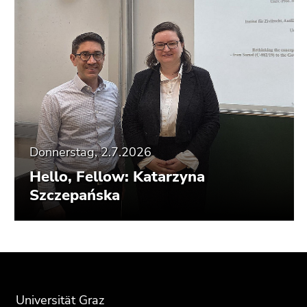
Donnerstag, 2.7.2026
Hello, Fellow: Katarzyna
Szczepańska
Beginn
Ende
Ende
des
dieses
dieses
Seitenbereichs:
Seitenbereichs.
Seitenbereichs.
Universität Graz